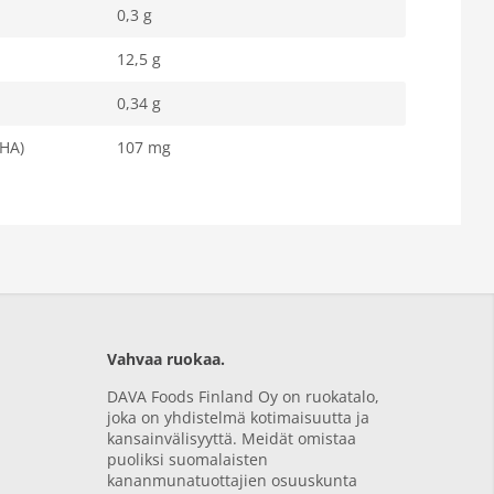
0,3 g
12,5 g
0,34 g
HA)
107 mg
Vahvaa ruokaa.
DAVA Foods Finland Oy on ruokatalo,
joka on yhdistelmä kotimaisuutta ja
kansainvälisyyttä. Meidät omistaa
puoliksi suomalaisten
kananmunatuottajien osuuskunta