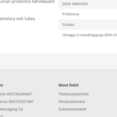
nan proteiinin tehokkaasti
josta sokereita
Proteiinia
aineista voit lukea
Suolaa
Omega-3-rasvahappoja (EPA+D
e:
Muut linkit
oite 003726246447
Tietosuojaseloste
unnus 003723327487
Ilmoituskanava
 Messaging Oy
Evästeasetukset
47