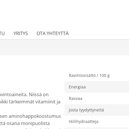
TU
YRITYS
OTA YHTEYTTÄ
Ravintosisältö / 100 g
Energiaa
vintoaineita. Niissä on
Rasvaa
ikki tärkeimmät vitamiinit ja
Josta tyydyttyneitä
lä sen aminohappokoostumus
Hiilihydraatteja
että osana monipuolista