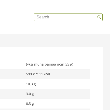
(yksi muna painaa noin 55 g)
599 kJ/144 kcal
10,3 g
3,0 g
0,3 g