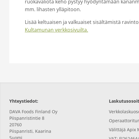
ruokavaliota keho pystyy hyödyntämään kananmu
mm. lihasten ylläpitoon.
Lisää keltuaisen ja valkuaiset sisältämistä ravinto
Kultamunan verkkosivuilta.
Yhteystiedot:
Laskutusosoit
DAVA Foods Finland Oy
Verkkolaskuos
Piispanristintie 8
Operaattorit
20760
Välittäjä Apix
Piispanristi,
Kaarina
Suomi
VAT: FI262464