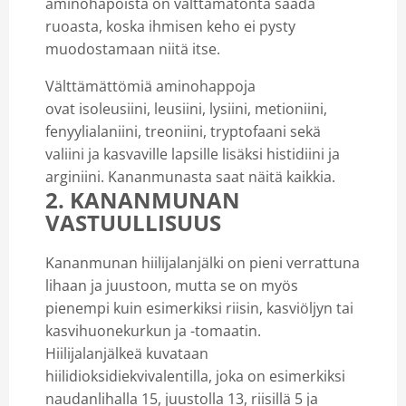
aminohapoista on välttämätöntä saada
ruoasta, koska ihmisen keho ei pysty
muodostamaan niitä itse.
Välttämättömiä aminohappoja
ovat isoleusiini, leusiini, lysiini, metioniini,
fenyylialaniini, treoniini, tryptofaani sekä
valiini ja kasvaville lapsille lisäksi histidiini ja
arginiini. Kananmunasta saat näitä kaikkia.
2. KANANMUNAN
VASTUULLISUUS
Kananmunan hiilijalanjälki on pieni verrattuna
lihaan ja juustoon, mutta se on myös
pienempi kuin esimerkiksi riisin, kasviöljyn tai
kasvihuonekurkun ja -tomaatin.
Hiilijalanjälkeä kuvataan
hiilidioksidiekvivalentilla, joka on esimerkiksi
naudanlihalla 15, juustolla 13, riisillä 5 ja