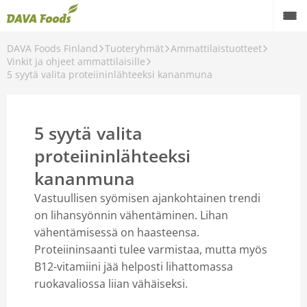
DAVA Foods Finland
Tuoteryhmät
Ammattilaistuotteet
Vinkit ja ohjeet ammattilaisille
5 syytä valita proteiininlähteeksi kananmuna
5 syytä valita
le
proteiininlähteeksi
kananmuna
Vastuullisen syömisen ajankohtainen trendi
on lihansyönnin vähentäminen. Lihan
vähentämisessä on haasteensa.
Proteiininsaanti tulee varmistaa, mutta myös
B12-vitamiini jää helposti lihattomassa
ruokavaliossa liian vähäiseksi.