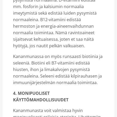
mm. fosforin ja kalsiumin normaalia
imeytymistä sekä edistää luiden pysymistä
normaaleina. B12-vitamiini edistää
hermoston ja energia-aineenvaihdunnan
normaalia toimintaa. Nämä ravintoaineet
sijaitsevat keltuaisessa, joten et saa näitä
hyötyjä, jos nautit pelkän valkuaisen.
Kananmunassa on myös runsaasti biotiinia ja
seleeniä. Biotiini eli B7-vitamiini edistää
hiusten, ihon ja limakalvojen pysymistä
normaaleina. Seleeni edistää kilpirauhasen ja
immuunijärjestelmän normaalia toimintaa.
4. MONIPUOLISET
KÄYTTÖMAHDOLLISUUDET
Kananmunasta voit valmistaa hyvin
monipuolisesti erilaisia aterioita. Lihattomiin