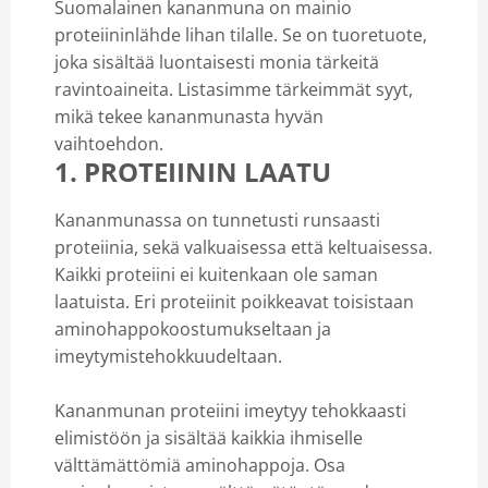
Suomalainen kananmuna on mainio
proteiininlähde lihan tilalle. Se on tuoretuote,
joka sisältää luontaisesti monia tärkeitä
ravintoaineita. Listasimme tärkeimmät syyt,
mikä tekee kananmunasta hyvän
vaihtoehdon.
1. PROTEIININ LAATU
Kananmunassa on tunnetusti runsaasti
proteiinia, sekä valkuaisessa että keltuaisessa.
Kaikki proteiini ei kuitenkaan ole saman
laatuista. Eri proteiinit poikkeavat toisistaan
aminohappokoostumukseltaan ja
imeytymistehokkuudeltaan.
Kananmunan proteiini imeytyy tehokkaasti
elimistöön ja sisältää kaikkia ihmiselle
välttämättömiä aminohappoja. Osa