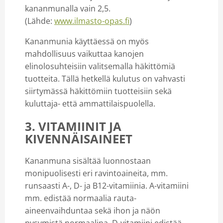
kananmunalla vain 2,5.
(Lähde:
www.ilmasto-opas.fi
)
Kananmunia käyttäessä on myös
mahdollisuus vaikuttaa kanojen
elinolosuhteisiin valitsemalla häkittömiä
tuotteita. Tällä hetkellä kulutus on vahvasti
siirtymässä häkittömiin tuotteisiin sekä
kuluttaja- että ammattilaispuolella.
3. VITAMIINIT JA
KIVENNÄISAINEET
Kananmuna sisältää luonnostaan
monipuolisesti eri ravintoaineita, mm.
runsaasti A-, D- ja B12-vitamiinia. A-vitamiini
mm. edistää normaalia rauta-
aineenvaihduntaa sekä ihon ja näön
pysymistä normaalina. D-vitamiini edistää